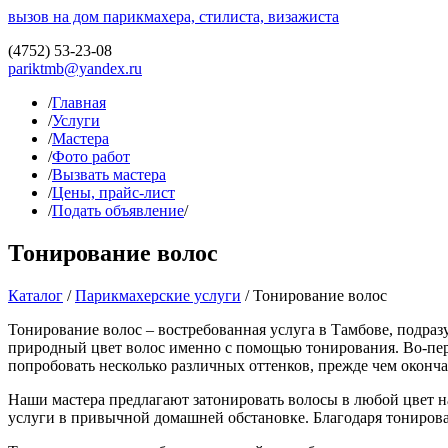
вызов на дом парикмахера, стилиста, визажиста
(4752)
53-23-08
pariktmb@yandex.ru
/
Главная
/
Услуги
/
Мастера
/
Фото работ
/
Вызвать мастера
/
Цены, прайс-лист
/
Подать объявление
/
Тонирование волос
Каталог
/
Парикмахерские услуги
/
Тонирование волос
Тонирование волос – востребованная услуга в Тамбове, подр
природный цвет волос именно с помощью тонирования. Во-первы
попробовать несколько различных оттенков, прежде чем оконча
Наши мастера предлагают затонировать волосы в любой цвет н
услуги в привычной домашней обстановке. Благодаря тониров